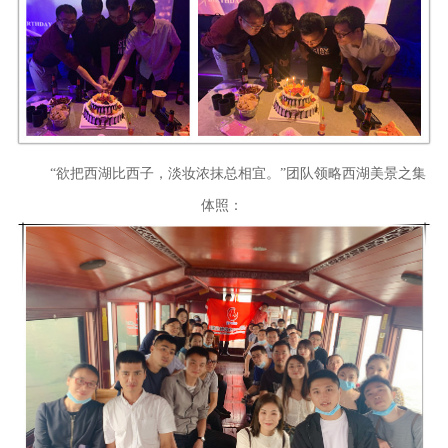
“欲把西湖比西子，淡妆浓抹总相宜。”团队领略西湖美景之集
体照：