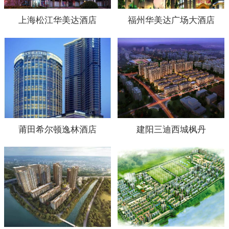
上海松江华美达酒店
福州华美达广场大酒店
莆田希尔顿逸林酒店
建阳三迪西城枫丹