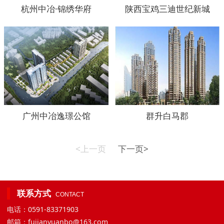
杭州中冶·锦绣华府
陕西宝鸡三迪世纪新城
广州中冶逸璟公馆
群升白马郡
<上一页
下一页>
联系方式
CONTACT
电话：0591-83371903
邮箱：fujianyuanbo@163.com