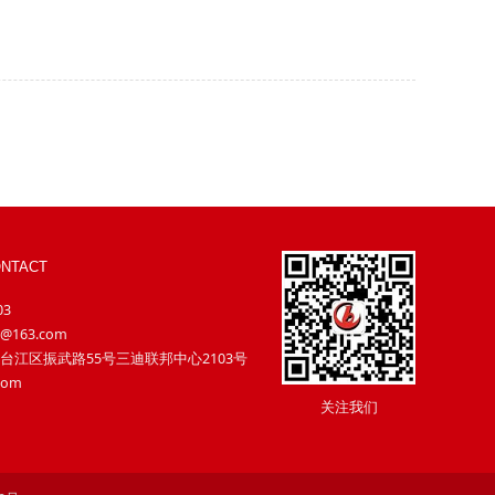
NTACT
03
@163.com
台江区振武路55号三迪联邦中心2103号
com
关注我们